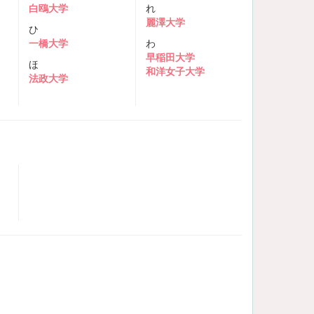
白鴎大学
れ
麗澤大学
ひ
一橋大学
わ
早稲田大学
ほ
和洋女子大学
法政大学