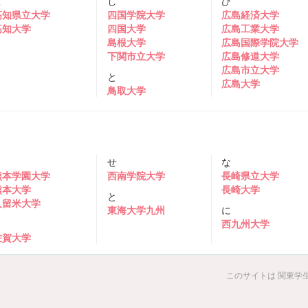
こ
し
ひ
高知県立大学
四国学院大学
広島経済大学
高知大学
四国大学
広島工業大学
島根大学
広島国際学院大学
下関市立大学
広島修道大学
広島市立大学
と
広島大学
鳥取大学
く
せ
な
熊本学園大学
西南学院大学
長崎県立大学
熊本大学
長崎大学
と
久留米大学
東海大学九州
に
さ
西九州大学
佐賀大学
このサイトは 関東学