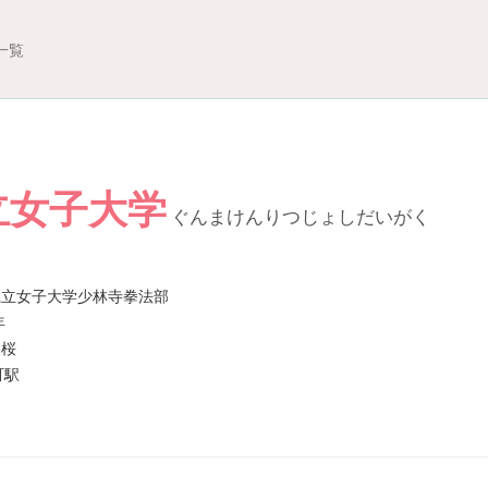
一覧
立女子大学
ぐんまけんりつじょしだいがく
県立女子大学少林寺拳法部
年
美桜
町駅