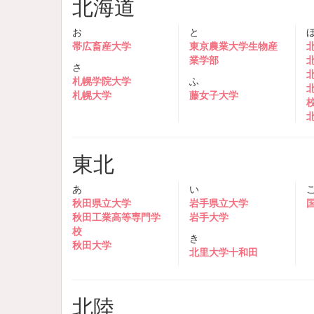
北海道
お
と
帯広畜産大学
東京農業大学生物産
業学部
さ
札幌学院大学
ふ
札幌大学
藤女子大学
東北
あ
い
秋田県立大学
岩手県立大学
秋田工業高等専門学
岩手大学
校
き
秋田大学
北里大学十和田
北陸