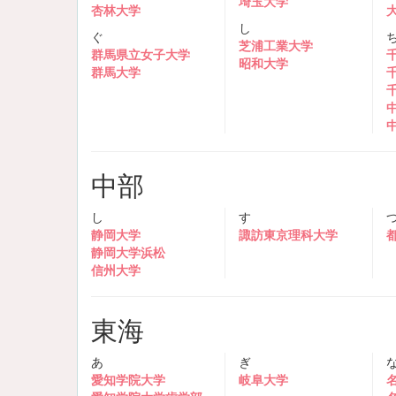
埼玉大学
杏林大学
し
ぐ
芝浦工業大学
群馬県立女子大学
昭和大学
群馬大学
中部
し
す
静岡大学
諏訪東京理科大学
静岡大学浜松
信州大学
東海
あ
ぎ
愛知学院大学
岐阜大学