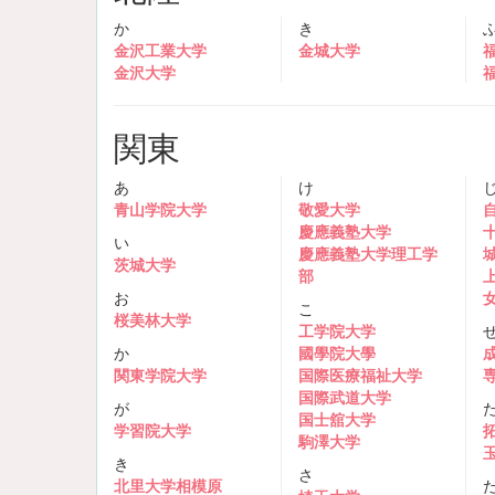
か
き
金沢工業大学
金城大学
金沢大学
関東
あ
け
青山学院大学
敬愛大学
慶應義塾大学
い
慶應義塾大学理工学
茨城大学
部
お
こ
桜美林大学
工学院大学
か
國學院大學
関東学院大学
国際医療福祉大学
国際武道大学
が
国士舘大学
学習院大学
駒澤大学
き
さ
北里大学相模原