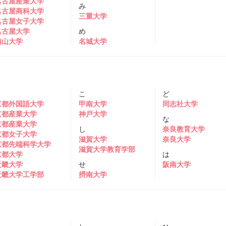
名古屋産業大学
み
名古屋商科大学
三重大学
名古屋女子大学
名古屋大学
め
南山大学
名城大学
き
こ
ど
京都外国語大学
甲南大学
同志社大学
京都産業大学
神戸大学
な
京都産業大学
し
奈良教育大学
京都女子大学
滋賀大学
奈良大学
京都先端科学大学
滋賀大学教育学部
京都大学
は
近畿大学
せ
阪南大学
近畿大学工学部
摂南大学