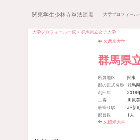
関東学生少林寺拳法連盟
大学プロフィール
大学プロフィール一覧
»
群馬県立女子大学
久留米大学
群馬県
所属地区
関東
部の正式名称
群馬
創部年
2018
主将
川原
最寄り駅
JR新
部員数
1人
久留米大学