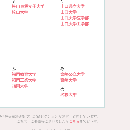
ま
や
松山東雲女子大学
山口県立大学
松山大学
山口大学
山口大学医学部
山口大学工学部
ふ
み
福岡教育大学
宮崎公立大学
福岡工業大学
宮崎大学
福岡大学
め
名桜大学
生少林寺拳法連盟 大会記録セクション が運営・管理しています。
ご質問・ご要望等ございましたら
こちら
までどうぞ。