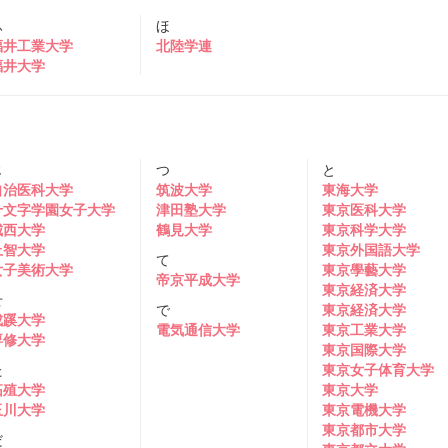
ふ
ほ
福井工業大学
北陸学連
福井大学
じ
つ
と
自治医科大学
筑波大学
東海大学
十文字学園女子大学
津田塾大学
東京医科大学
城西大学
鶴見大学
東京科学大学
上智大学
東京外国語大学
て
女子美術大学
東京學藝大学
帝京平成大学
東京経済大学
せ
で
東京経済大学
成蹊大学
電気通信大学
東京工業大学
専修大学
東京国際大学
た
東京女子体育大学
拓殖大学
東京大学
玉川大学
東京電機大学
東京都市大学
だ