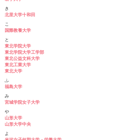
き
北里大学十和田
こ
国際教養大学
と
東北学院大学
東北学院大学工学部
東北公益文科大学
東北工業大学
東北大学
ふ
福島大学
み
宮城学院女子大学
や
山形大学
山形大学中央
よ
米沢女子短期大学・栄養大学