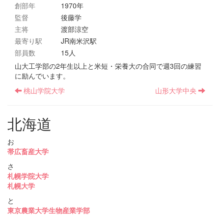
創部年
1970年
監督
後藤学
主将
渡部涼空
最寄り駅
JR南米沢駅
部員数
15人
山大工学部の2年生以上と米短・栄養大の合同で週3回の練習
に励んでいます。
桃山学院大学
山形大学中央
北海道
お
帯広畜産大学
さ
札幌学院大学
札幌大学
と
東京農業大学生物産業学部