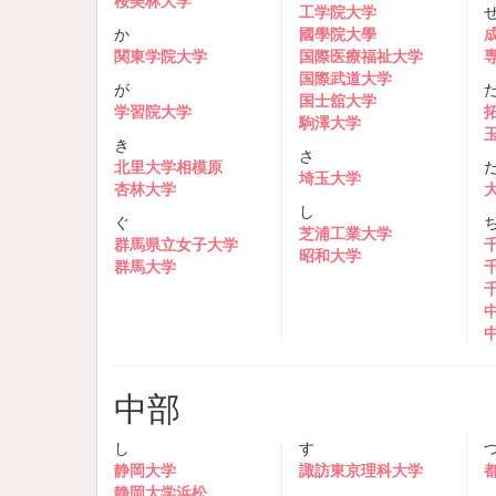
桜美林大学
工学院大学
か
國學院大學
関東学院大学
国際医療福祉大学
国際武道大学
が
国士舘大学
学習院大学
駒澤大学
き
さ
北里大学相模原
埼玉大学
杏林大学
し
ぐ
芝浦工業大学
群馬県立女子大学
昭和大学
群馬大学
中部
し
す
静岡大学
諏訪東京理科大学
静岡大学浜松