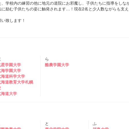
た、学校内の練習の他に地元の道院にお邪魔し、子供たちに指導をしな
法に励む子供たちの姿に触発されます…！現在2名と少人数ながらも支え
願い致します！
ほ
ら
北星学園大学
酪農学園大学
北海学園大学
北海道科学大学
北海道教育大学札幌
校
北海道大学
こ
と
ふ