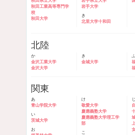
秋田県立大学
岩手県立大学
秋田工業高等専門学
岩手大学
校
き
秋田大学
北里大学十和田
北陸
か
き
金沢工業大学
金城大学
金沢大学
関東
あ
け
青山学院大学
敬愛大学
慶應義塾大学
い
慶應義塾大学理工学
茨城大学
部
お
こ