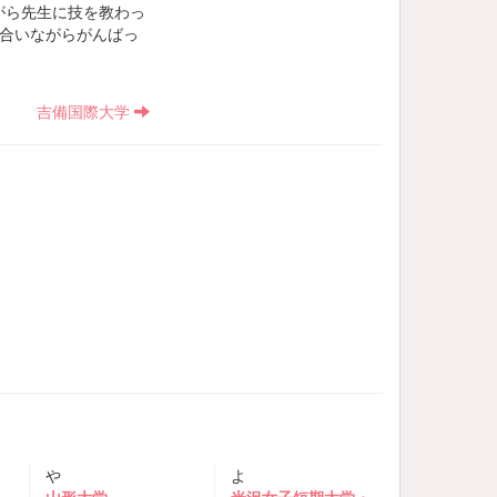
がら先生に技を教わっ
合いながらがんばっ
吉備国際大学
や
よ