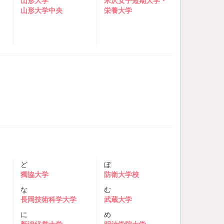
山形大学
米沢女子短期大学・
山形大学中央
栄養大学
ど
ぼ
獨協大学
防衛大学校
な
む
長岡技術科学大学
武蔵大学
に
め