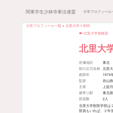
関東学生少林寺拳法連盟
大学プロフィール
大学プロフィール一覧
»
北里大学十和田
北里大学相模原
北里大
所属地区
東北
部の正式名称
北里
創部年
1974
監督
岩山
主将
上舘
最寄り駅
東北
部員数
2人
北里大学獣医学部は
部員もいれば、２年