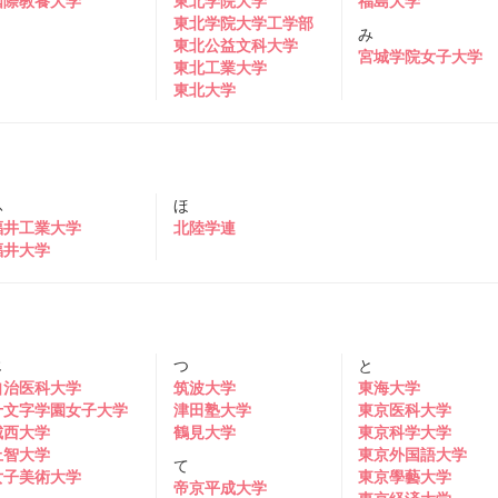
国際教養大学
東北学院大学
福島大学
東北学院大学工学部
み
東北公益文科大学
宮城学院女子大学
東北工業大学
東北大学
ふ
ほ
福井工業大学
北陸学連
福井大学
じ
つ
と
自治医科大学
筑波大学
東海大学
十文字学園女子大学
津田塾大学
東京医科大学
城西大学
鶴見大学
東京科学大学
上智大学
東京外国語大学
て
女子美術大学
東京學藝大学
帝京平成大学