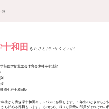
一覧
学十和田
きたさとだいがくとわだ
大学獣医学部北里会体育会少林寺拳法部
年
政則
月姫
新幹線七戸十和田駅
２年生から青森県十和田キャンパスに移動します。１年生のときから少
生から始める部員もいます。そのため、様々な階級の部員がそれぞれの