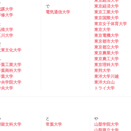
東京経済大学
せ
で
東京経済大学
成蹊大学
電気通信大学
東京工業大学
専修大学
東京国際大学
た
東京女子体育大学
拓殖大学
東京大学
玉川大学
東京電機大学
東京都市大学
だ
東京都立大学
大東文化大学
東京農業大学
ち
東京農工大学
千葉工業大学
東京理科大学
千葉商科大学
東邦大学
千葉大学
東洋大学川越
中央学院大学
東洋大白山
中央大学
トライ大学
つ
と
や
都留文科大学
常葉大学
山梨学院大学
山梨県立大学