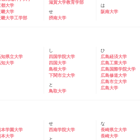
滋賀大学教育学部
京都大学
は
近畿大学
せ
阪南大学
近畿大学工学部
摂南大学
こ
し
ひ
高知県立大学
四国学院大学
広島経済大学
高知大学
四国大学
広島工業大学
島根大学
広島国際学院大学
下関市立大学
広島修道大学
広島市立大学
と
広島大学
鳥取大学
く
せ
な
熊本学園大学
西南学院大学
長崎県立大学
熊本大学
長崎大学
と