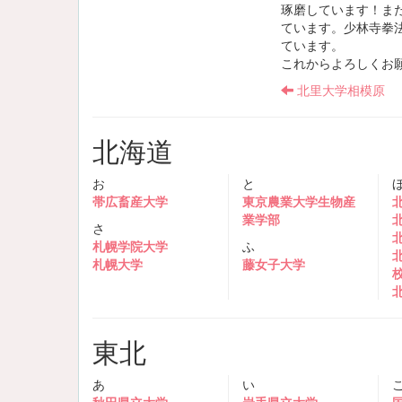
琢磨しています！ま
ています。少林寺拳
ています。
これからよろしくお
北里大学相模原
北海道
お
と
帯広畜産大学
東京農業大学生物産
業学部
さ
札幌学院大学
ふ
札幌大学
藤女子大学
東北
あ
い