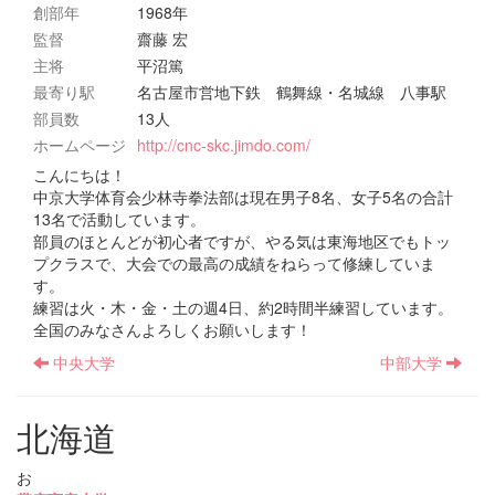
創部年
1968年
監督
齋藤 宏
主将
平沼篤
最寄り駅
名古屋市営地下鉄 鶴舞線・名城線 八事駅
部員数
13人
ホームページ
http://cnc-skc.jimdo.com/
こんにちは！
中京大学体育会少林寺拳法部は現在男子8名、女子5名の合計
13名で活動しています。
部員のほとんどが初心者ですが、やる気は東海地区でもトッ
プクラスで、大会での最高の成績をねらって修練していま
す。
練習は火・木・金・土の週4日、約2時間半練習しています。
全国のみなさんよろしくお願いします！
中央大学
中部大学
北海道
お