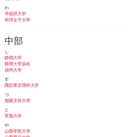
わ
早稲田大学
和洋女子大学
中部
し
静岡大学
静岡大学浜松
信州大学
す
諏訪東京理科大学
つ
都留文科大学
と
常葉大学
や
山梨学院大学