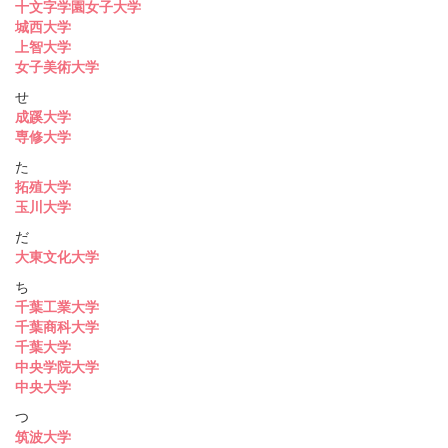
十文字学園女子大学
城西大学
上智大学
女子美術大学
せ
成蹊大学
専修大学
た
拓殖大学
玉川大学
だ
大東文化大学
ち
千葉工業大学
千葉商科大学
千葉大学
中央学院大学
中央大学
つ
筑波大学