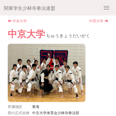
関東学生少林寺拳法連盟
中央大学
中部大学
中京大学
ちゅうきょうだいがく
所属地区
東海
部の正式名称
中京大学体育会少林寺拳法部