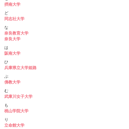
摂南大学
ど
同志社大学
な
奈良教育大学
奈良大学
は
阪南大学
ひ
兵庫県立大学姫路
ぶ
佛教大学
む
武庫川女子大学
も
桃山学院大学
り
立命館大学