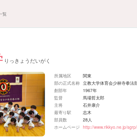
一覧
学
りっきょうだいがく
所属地区
関東
部の正式名称
立教大学体育会少林寺拳法
創部年
1967年
監督
馬場哲太郎
主将
石井康介
最寄り駅
志木
部員数
28人
ホームページ
http://www.rikkyo.ne.jp/sgrp/