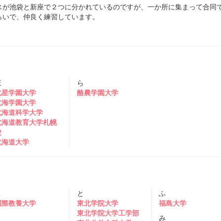
スが池袋と新座で２つに分かれているのですが、一か所に集まって合同
らいで、仲良く練習しています。
ほ
ら
北星学園大学
酪農学園大学
北海学園大学
北海道科学大学
北海道教育大学札幌
校
北海道大学
こ
と
ふ
国際教養大学
東北学院大学
福島大学
東北学院大学工学部
み