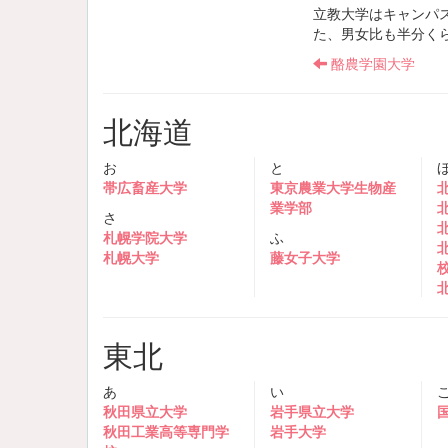
立教大学はキャンパ
た、男女比も半分く
酪農学園大学
北海道
お
と
帯広畜産大学
東京農業大学生物産
業学部
さ
札幌学院大学
ふ
札幌大学
藤女子大学
東北
あ
い
秋田県立大学
岩手県立大学
秋田工業高等専門学
岩手大学