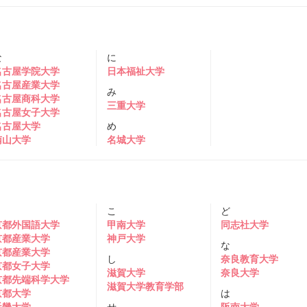
な
に
名古屋学院大学
日本福祉大学
名古屋産業大学
み
名古屋商科大学
三重大学
名古屋女子大学
名古屋大学
め
南山大学
名城大学
き
こ
ど
京都外国語大学
甲南大学
同志社大学
京都産業大学
神戸大学
な
京都産業大学
し
奈良教育大学
京都女子大学
滋賀大学
奈良大学
京都先端科学大学
滋賀大学教育学部
京都大学
は
近畿大学
せ
阪南大学