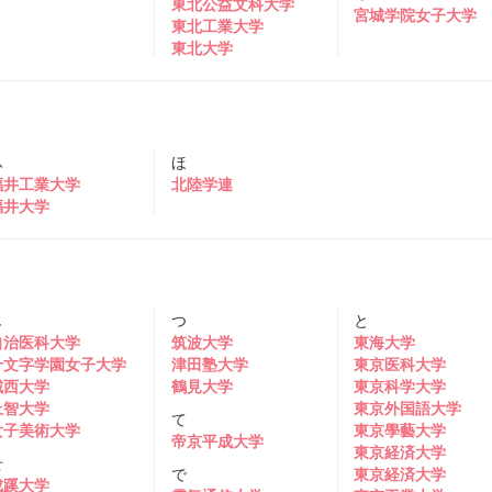
東北公益文科大学
宮城学院女子大学
東北工業大学
東北大学
ふ
ほ
福井工業大学
北陸学連
福井大学
じ
つ
と
自治医科大学
筑波大学
東海大学
十文字学園女子大学
津田塾大学
東京医科大学
城西大学
鶴見大学
東京科学大学
上智大学
東京外国語大学
て
女子美術大学
東京學藝大学
帝京平成大学
東京経済大学
せ
で
東京経済大学
成蹊大学