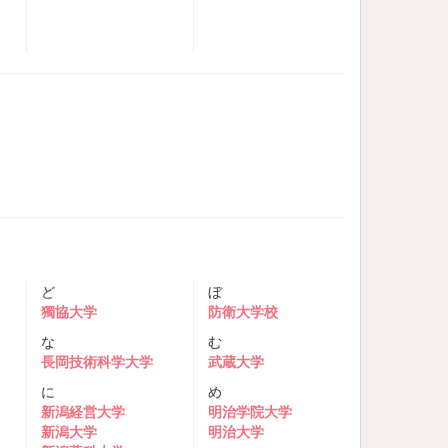
ど
ぼ
獨協大学
防衛大学校
な
む
長岡技術科学大学
武蔵大学
に
め
新潟経営大学
明治学院大学
新潟大学
明治大学