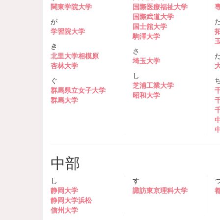
関東学院大学
国際医療福祉大学
国際武道大学
が
国士舘大学
学習院大学
駒澤大学
き
さ
北里大学相模原
埼玉大学
杏林大学
し
ぐ
芝浦工業大学
群馬県立女子大学
昭和大学
群馬大学
中部
し
す
静岡大学
諏訪東京理科大学
静岡大学浜松
信州大学