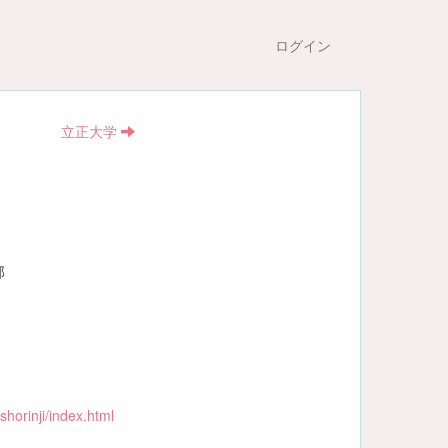
ログイン
立正大学
部
shorinji/index.html