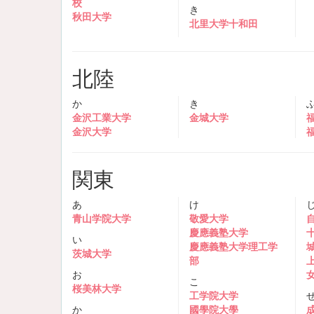
校
き
秋田大学
北里大学十和田
北陸
か
き
金沢工業大学
金城大学
金沢大学
関東
あ
け
青山学院大学
敬愛大学
慶應義塾大学
い
慶應義塾大学理工学
茨城大学
部
お
こ
桜美林大学
工学院大学
か
國學院大學