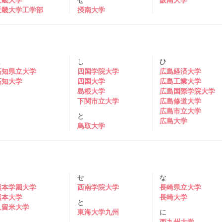
近畿大学工学部
摂南大学
こ
し
ひ
高知県立大学
四国学院大学
広島経済大学
高知大学
四国大学
広島工業大学
島根大学
広島国際学院大学
下関市立大学
広島修道大学
広島市立大学
と
広島大学
鳥取大学
く
せ
な
熊本学園大学
西南学院大学
長崎県立大学
熊本大学
長崎大学
と
久留米大学
東海大学九州
に
さ
西九州大学