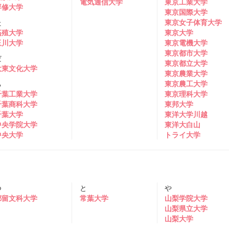
電気通信大学
東京工業大学
専修大学
東京国際大学
た
東京女子体育大学
拓殖大学
東京大学
玉川大学
東京電機大学
東京都市大学
だ
東京都立大学
大東文化大学
東京農業大学
ち
東京農工大学
千葉工業大学
東京理科大学
千葉商科大学
東邦大学
千葉大学
東洋大学川越
中央学院大学
東洋大白山
中央大学
トライ大学
つ
と
や
都留文科大学
常葉大学
山梨学院大学
山梨県立大学
山梨大学