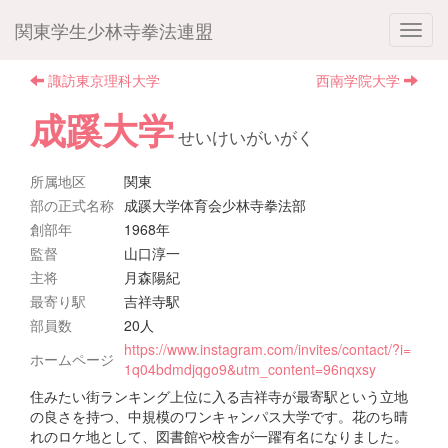
関東学生少林寺拳法連盟
諏訪東京理科大学
西南学院大学
成蹊大学
せいけいがいがく
所属地区
関東
部の正式名称
成蹊大学体育会少林寺拳法部
創部年
1968年
監督
山口淳一
主将
月森陽紀
最寄り駅
吉祥寺駅
部員数
20人
https://www.instagram.com/invites/contact/?i=
ホームページ
1q04bdmdjqgo9&utm_content=96nqxsy
住みたい街ランキング上位に入る吉祥寺が最寄駅という立地
の良さを持つ、中規模のワンキャンパス大学です。花のち晴
れのロケ地として、図書館や校舎が一躍有名になりました。