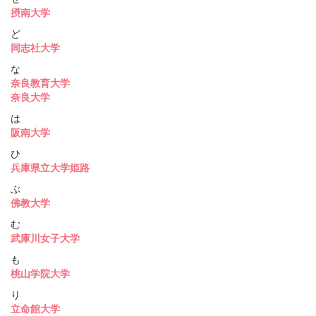
摂南大学
ど
同志社大学
な
奈良教育大学
奈良大学
は
阪南大学
ひ
兵庫県立大学姫路
ぶ
佛教大学
む
武庫川女子大学
も
桃山学院大学
り
立命館大学