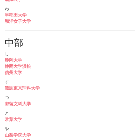
わ
早稲田大学
和洋女子大学
中部
し
静岡大学
静岡大学浜松
信州大学
す
諏訪東京理科大学
つ
都留文科大学
と
常葉大学
や
山梨学院大学