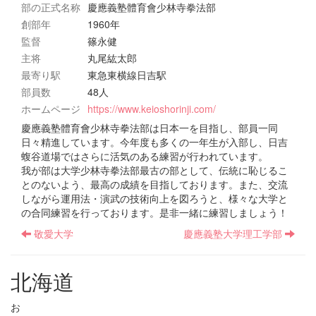
部の正式名称
慶應義塾體育會少林寺拳法部
創部年
1960年
監督
篠永健
主将
丸尾紘太郎
最寄り駅
東急東横線日吉駅
部員数
48人
ホームページ
https://www.keioshorinji.com/
慶應義塾體育會少林寺拳法部は日本一を目指し、部員一同
日々精進しています。今年度も多くの一年生が入部し、日吉
蝮谷道場ではさらに活気のある練習が行われています。
我が部は大学少林寺拳法部最古の部として、伝統に恥じるこ
とのないよう、最高の成績を目指しております。また、交流
しながら運用法・演武の技術向上を図ろうと、様々な大学と
の合同練習を行っております。是非一緒に練習しましょう！
敬愛大学
慶應義塾大学理工学部
北海道
お