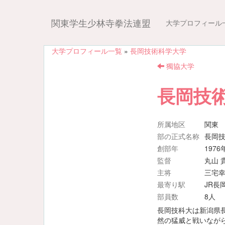
関東学生少林寺拳法連盟
大学プロフィール
大学プロフィール一覧
»
長岡技術科学大学
獨協大学
長岡技
所属地区
関東
部の正式名称
長岡
創部年
1976
監督
丸山 
主将
三宅
最寄り駅
JR長
部員数
8人
長岡技科大は新潟県
然の猛威と戦いなが