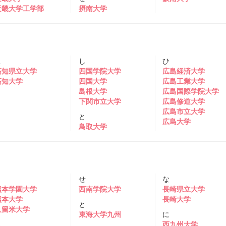
近畿大学工学部
摂南大学
こ
し
ひ
高知県立大学
四国学院大学
広島経済大学
高知大学
四国大学
広島工業大学
島根大学
広島国際学院大学
下関市立大学
広島修道大学
広島市立大学
と
広島大学
鳥取大学
く
せ
な
熊本学園大学
西南学院大学
長崎県立大学
熊本大学
長崎大学
と
久留米大学
東海大学九州
に
さ
西九州大学