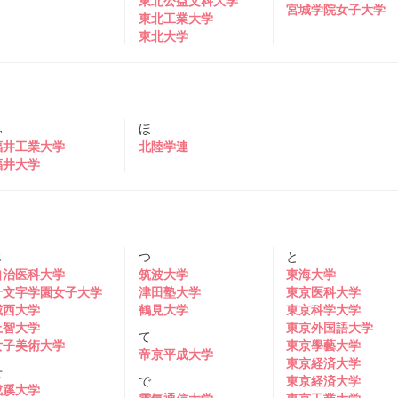
東北公益文科大学
宮城学院女子大学
東北工業大学
東北大学
ふ
ほ
福井工業大学
北陸学連
福井大学
じ
つ
と
自治医科大学
筑波大学
東海大学
十文字学園女子大学
津田塾大学
東京医科大学
城西大学
鶴見大学
東京科学大学
上智大学
東京外国語大学
て
女子美術大学
東京學藝大学
帝京平成大学
東京経済大学
せ
で
東京経済大学
成蹊大学