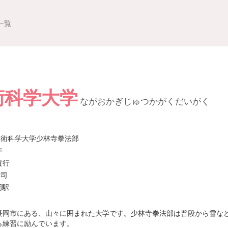
一覧
術科学大学
ながおかぎじゅつかがくだいがく
技術科学大学少林寺拳法部
年
貴行
幸司
岡駅
長岡市にある、山々に囲まれた大学です。少林寺拳法部は普段から雪な
ら練習に励んでいます。