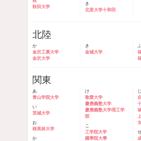
校
き
秋田大学
北里大学十和田
北陸
か
き
金沢工業大学
金城大学
金沢大学
関東
あ
け
青山学院大学
敬愛大学
慶應義塾大学
い
慶應義塾大学理工学
茨城大学
部
お
こ
桜美林大学
工学院大学
か
國學院大學