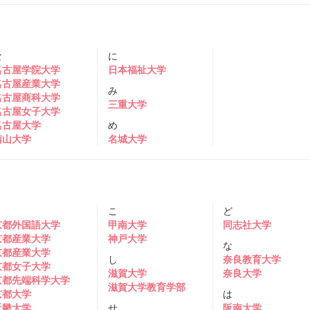
な
に
名古屋学院大学
日本福祉大学
名古屋産業大学
み
名古屋商科大学
三重大学
名古屋女子大学
名古屋大学
め
南山大学
名城大学
き
こ
ど
京都外国語大学
甲南大学
同志社大学
京都産業大学
神戸大学
な
京都産業大学
し
奈良教育大学
京都女子大学
滋賀大学
奈良大学
京都先端科学大学
滋賀大学教育学部
京都大学
は
近畿大学
せ
阪南大学