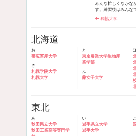
みんな忙しくなかな
す。練習後はみんな
獨協大学
北海道
お
と
帯広畜産大学
東京農業大学生物産
業学部
さ
札幌学院大学
ふ
札幌大学
藤女子大学
東北
あ
い
秋田県立大学
岩手県立大学
秋田工業高等専門学
岩手大学