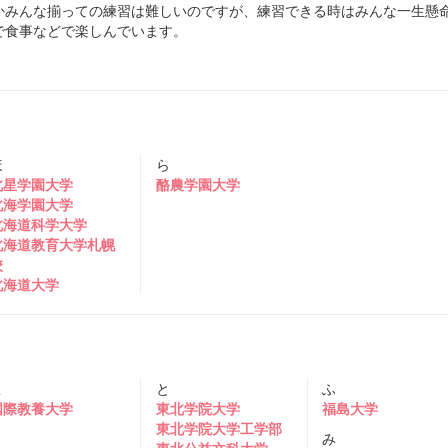
かみんな揃っての練習は難しいのですが、練習できる時はみんな一生懸
で食事などで楽しんでいます。
ほ
ら
北星学園大学
酪農学園大学
北海学園大学
北海道科学大学
北海道教育大学札幌
校
北海道大学
こ
と
ふ
国際教養大学
東北学院大学
福島大学
東北学院大学工学部
み