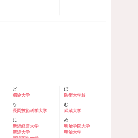
ど
ぼ
獨協大学
防衛大学校
な
む
長岡技術科学大学
武蔵大学
に
め
新潟経営大学
明治学院大学
新潟大学
明治大学