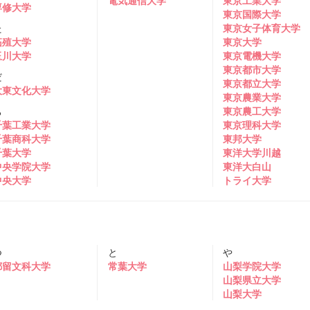
電気通信大学
東京工業大学
専修大学
東京国際大学
た
東京女子体育大学
拓殖大学
東京大学
玉川大学
東京電機大学
東京都市大学
だ
東京都立大学
大東文化大学
東京農業大学
ち
東京農工大学
千葉工業大学
東京理科大学
千葉商科大学
東邦大学
千葉大学
東洋大学川越
中央学院大学
東洋大白山
中央大学
トライ大学
つ
と
や
都留文科大学
常葉大学
山梨学院大学
山梨県立大学
山梨大学