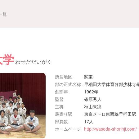
一覧
大学
わせだだいがく
所属地区
関東
部の正式名称
早稲田大学体育各部少林寺
創部年
1962年
監督
篠原秀人
主将
秋山果凜
最寄り駅
東京メトロ東西線早稲田駅
部員数
17人
ホームページ
http://waseda-shorinji.com/