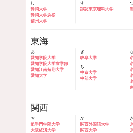
し
す
静岡大学
諏訪東京理科大学
静岡大学浜松
信州大学
東海
あ
ぎ
愛知学院大学
岐阜大学
愛知学院大学歯学部
ち
愛知江南短期大学
中京大学
愛知大学
中部大学
関西
お
か
追手門学院大学
関西外国語大学
大阪経済大学
関西大学