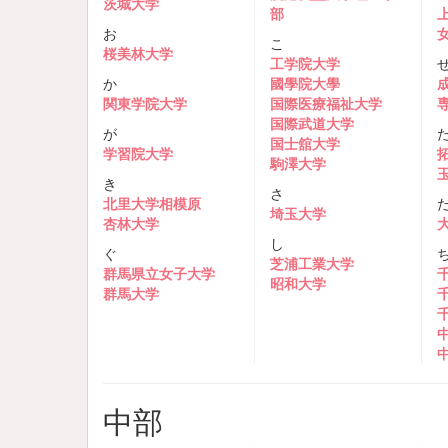
茨城大学
部
お
こ
桜美林大学
工学院大学
か
國學院大學
関東学院大学
国際医療福祉大学
国際武道大学
が
国士舘大学
学習院大学
駒澤大学
き
さ
北里大学相模原
埼玉大学
杏林大学
し
ぐ
芝浦工業大学
群馬県立女子大学
昭和大学
群馬大学
中部