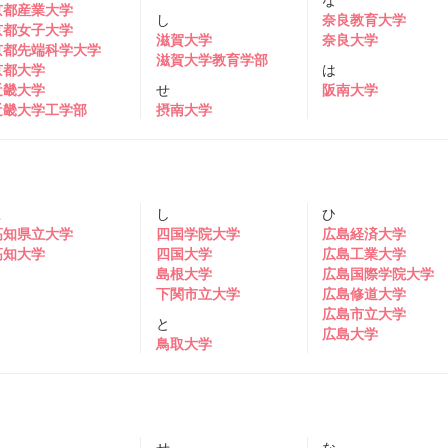
京都産業大学
し
奈良教育大学
京都女子大学
滋賀大学
奈良大学
京都先端科学大学
滋賀大学教育学部
京都大学
は
近畿大学
せ
阪南大学
近畿大学工学部
摂南大学
こ
し
ひ
高知県立大学
四国学院大学
広島経済大学
高知大学
四国大学
広島工業大学
島根大学
広島国際学院大学
下関市立大学
広島修道大学
広島市立大学
と
広島大学
鳥取大学
く
せ
な