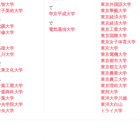
上智大学
東京外国語大学
て
女子美術大学
東京學藝大学
帝京平成大学
東京経済大学
せ
で
東京経済大学
成蹊大学
電気通信大学
東京工業大学
専修大学
東京国際大学
た
東京女子体育大学
拓殖大学
東京大学
玉川大学
東京電機大学
東京都市大学
だ
東京都立大学
大東文化大学
東京農業大学
ち
東京農工大学
千葉工業大学
東京理科大学
千葉商科大学
東邦大学
千葉大学
東洋大学川越
中央学院大学
東洋大白山
中央大学
トライ大学