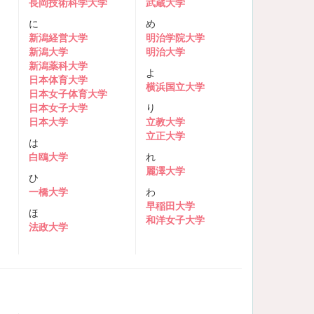
長岡技術科学大学
武蔵大学
に
め
新潟経営大学
明治学院大学
新潟大学
明治大学
新潟薬科大学
よ
日本体育大学
横浜国立大学
日本女子体育大学
日本女子大学
り
日本大学
立教大学
立正大学
は
白鴎大学
れ
麗澤大学
ひ
一橋大学
わ
早稲田大学
ほ
和洋女子大学
法政大学