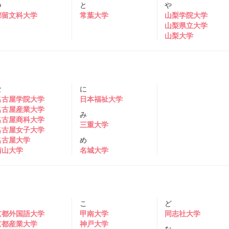
つ
と
や
都留文科大学
常葉大学
山梨学院大学
山梨県立大学
山梨大学
な
に
名古屋学院大学
日本福祉大学
名古屋産業大学
み
名古屋商科大学
三重大学
名古屋女子大学
名古屋大学
め
南山大学
名城大学
き
こ
ど
京都外国語大学
甲南大学
同志社大学
京都産業大学
神戸大学
な