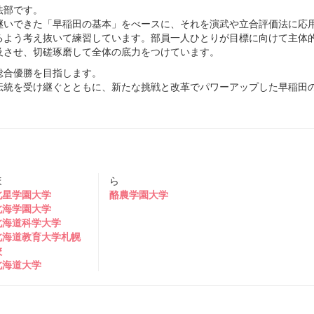
法部です。
継いできた「早稲田の基本」をべースに、それを演武や立合評価法に応
るよう考え抜いて練習しています。部員一人ひとりが目標に向けて主体
及させ、切磋琢磨して全体の底力をつけています。
総合優勝を目指します。
伝統を受け継ぐとともに、新たな挑戦と改革でパワーアップした早稲田
ほ
ら
北星学園大学
酪農学園大学
北海学園大学
北海道科学大学
北海道教育大学札幌
校
北海道大学