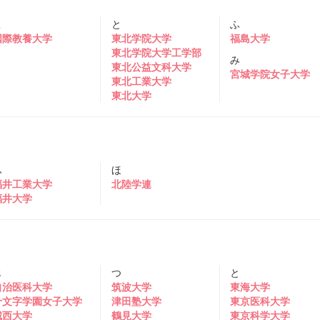
こ
と
ふ
国際教養大学
東北学院大学
福島大学
東北学院大学工学部
み
東北公益文科大学
宮城学院女子大学
東北工業大学
東北大学
ふ
ほ
福井工業大学
北陸学連
福井大学
じ
つ
と
自治医科大学
筑波大学
東海大学
十文字学園女子大学
津田塾大学
東京医科大学
城西大学
鶴見大学
東京科学大学