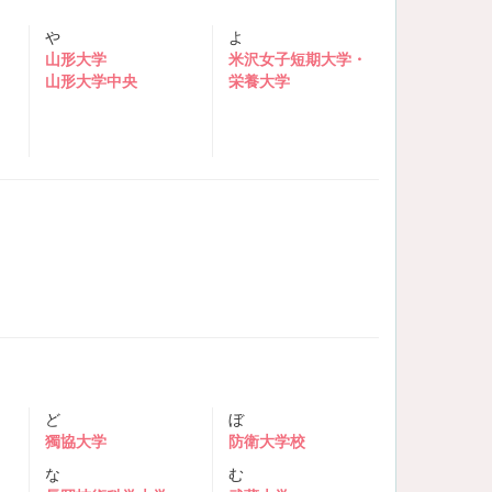
や
よ
山形大学
米沢女子短期大学・
山形大学中央
栄養大学
ど
ぼ
獨協大学
防衛大学校
な
む