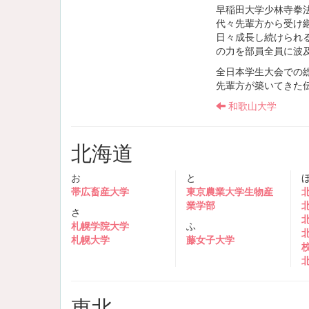
早稲田大学少林寺拳
代々先輩方から受け
日々成長し続けられ
の力を部員全員に波
全日本学生大会での
先輩方が築いてきた
和歌山大学
北海道
お
と
帯広畜産大学
東京農業大学生物産
業学部
さ
札幌学院大学
ふ
札幌大学
藤女子大学
東北